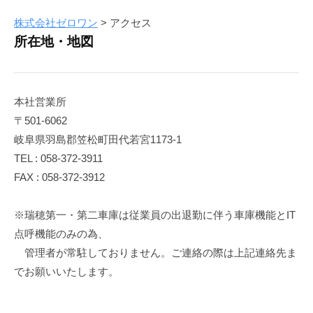
株式会社ゼロワン
>
アクセス
ア
所在地・地図
ク
セ
本社営業所
ス
〒501-6062
岐阜県羽島郡笠松町田代若宮1173-1
2025
by
TEL : 058-372-3911
年
K.Umeda
FAX : 058-372-3912
4
月
※瑞穂第一・第二車庫は従業員の出退勤に伴う車庫機能とIT
14
日
点呼機能のみの為、
管理者が常駐しておりません。ご連絡の際は上記連絡先ま
でお願いいたします。