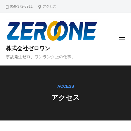
コ
058-372-3911
アクセス
ン
テ
ン
ツ
メ
へ
ニ
株式会社ゼロワン
ュ
ス
ー
事故発生ゼロ、ワンランク上の仕事。
キ
ッ
プ
ACCESS
アクセス