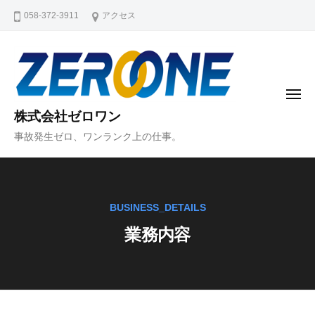
コ
058-372-3911
アクセス
ン
テ
ン
ツ
メ
へ
ニ
株式会社ゼロワン
ュ
ス
ー
事故発生ゼロ、ワンランク上の仕事。
キ
ッ
プ
BUSINESS_DETAILS
業務内容