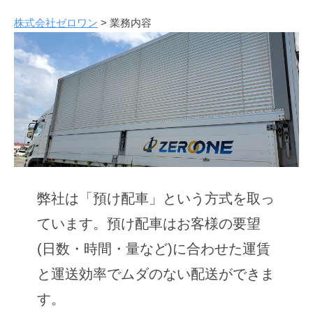
株式会社ゼロワン
>
業務内容
業
務
内
容
2024
by
年
K.Umeda
7
弊社は「預け配車」という方式を取っ
月
1
ています。預け配車はお客様の要望
日
(日数・時間・量など)に合わせた運賃
と運送効率でムダのない配送ができま
す。