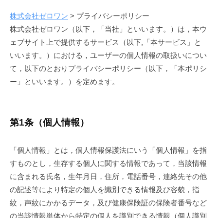
株式会社ゼロワン
>
プライバシーポリシー
プ
株式会社ゼロワン（以下，「当社」といいます。）は，本ウ
ェブサイト上で提供するサービス（以下,「本サービス」と
ラ
いいます。）における，ユーザーの個人情報の取扱いについ
イ
て，以下のとおりプライバシーポリシー（以下，「本ポリシ
バ
ー」といいます。）を定めます。
シ
ー
第1条（個人情報）
ポ
「個人情報」とは，個人情報保護法にいう「個人情報」を指
リ
すものとし，生存する個人に関する情報であって，当該情報
シ
に含まれる氏名，生年月日，住所，電話番号，連絡先その他
ー
の記述等により特定の個人を識別できる情報及び容貌，指
紋，声紋にかかるデータ，及び健康保険証の保険者番号など
2024
by
の当該情報単体から特定の個人を識別できる情報（個人識別