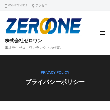
コ
058-372-3911
アクセス
ン
テ
ン
ツ
メ
へ
ニ
株式会社ゼロワン
ュ
ス
ー
事故発生ゼロ、ワンランク上の仕事。
キ
ッ
プ
PRIVACY POLICY
プライバシーポリシー